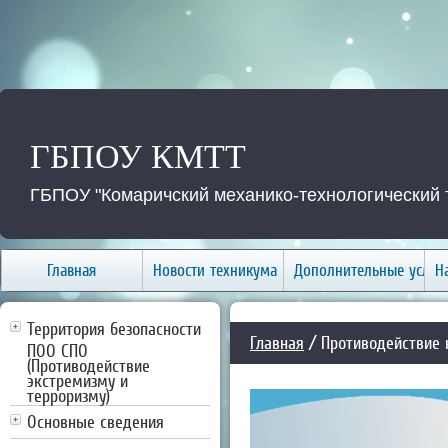
ГБПОУ КМТТ
ГБПОУ "Комаричский механико-технологический 
Главная
Новости техникума
Дополнительные услуг
Н
Территория безопасности
Главная
/ Противодействие 
ПОО СПО
(Противодействие
экстремизму и
терроризму)
Основные сведения