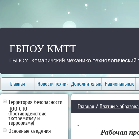
ГБПОУ КМТТ
ГБПОУ "Комаричский механико-технологический 
Главная
Новости техникума
Дополнительные услуги
Национальные п
Территория безопасности
Главная
/
Платные образова
ПОО СПО
(Противодействие
экстремизму и
терроризму)
Основные сведения
Рабочая пр