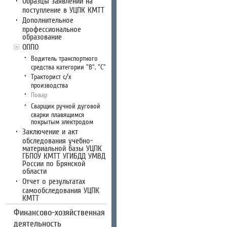
Образцы заявлений на
поступление в УЦПК КМТТ
Дополнительное
профессиональное
образование
ОППО
Водитель транспортного
средства категории "В", "С"
Тракторист с/х
производства
Повар
Сварщик ручной дуговой
сварки плавящимся
покрытым электродом
Заключение и акт
обследования учебно-
материальной базы УЦПК
ГБПОУ КМТТ УГИБДД УМВД
России по Брянской
области
Отчет о результатах
самообследования УЦПК
КМТТ
Финансово-хозяйственная
деятельность