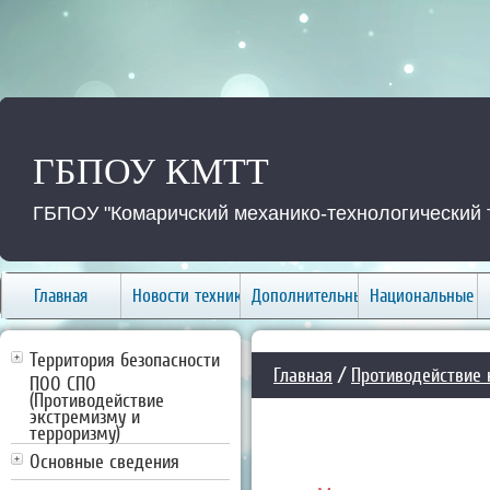
ГБПОУ КМТТ
ГБПОУ "Комаричский механико-технологический 
Главная
Новости техникума
Дополнительные услуги
Национальные п
Территория безопасности
Главная
/
Противодействие 
ПОО СПО
(Противодействие
экстремизму и
терроризму)
Основные сведения