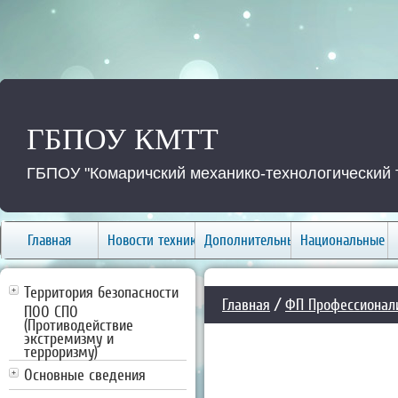
ГБПОУ КМТТ
ГБПОУ "Комаричский механико-технологический 
Главная
Новости техникума
Дополнительные услуги
Национальные п
Территория безопасности
Главная
/
ФП Профессионал
ПОО СПО
(Противодействие
экстремизму и
терроризму)
Основные сведения