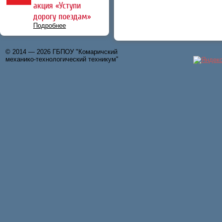
акция «Уступи
дорогу поездам»
Подробнее
© 2014 — 2026 ГБПОУ "Комаричский
механико-технологический техникум"