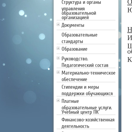
О
Структура и органы
управления
Ю
образовательной
организацией
Документы
Н
Образовательные
И
стандарты
Ш
Образование
о
Руководство.
К
Педагогический состав
Материально-техническое
обеспечение
Стипендии и меры
поддержки обучающихся
Платные
образовательные услуги.
Учебный центр ПК
Финансово-хозяйственная
деятельность