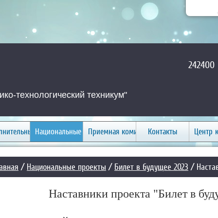
242400 
ко-технологический техникум"
лнительные услуги
Национальные проекты
Приемная комиссия
Контакты
Центр 
авная
/
Национальные проекты
/
Билет в будущее 2023
/ Наста
Наставники проекта "Билет в буд