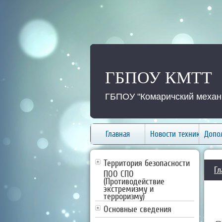
ГБПОУ КМТТ
ГБПОУ "Комаричский механи
Главная
Новости техникума
Допо
Территория безопасности
Гл
ПОО СПО
(Противодействие
экстремизму и
терроризму)
Основные сведения