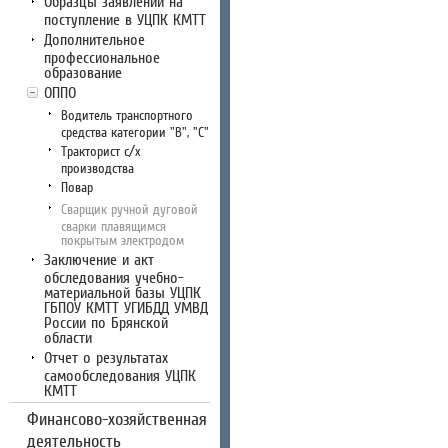
Образцы заявлений на
поступление в УЦПК КМТТ
Дополнительное
профессиональное
образование
ОППО
Водитель транспортного
средства категории "В", "С"
Тракторист с/х
производства
Повар
Сварщик ручной дуговой
сварки плавящимся
покрытым электродом
Заключение и акт
обследования учебно-
материальной базы УЦПК
ГБПОУ КМТТ УГИБДД УМВД
России по Брянской
области
Отчет о результатах
самообследования УЦПК
КМТТ
Финансово-хозяйственная
деятельность