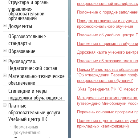
Структура и органы
профессиональной квалификац
управления
Положение о порядке заполнени
образовательной
организацией
Порядок организации и осущес
Документы
профессионального обучения
Положение об учебном центре 
Образовательные
стандарты
Положение о приеме на обуче
Образование
Дорожная карта учебного центр
Руководство.
Положение об оказании платны
Педагогический состав
Приказ Министерства образовани
Материально-техническое
"Об утверждении Перечня проф
профессиональное обучение"
обеспечение
Указ Президента РФ "О мерах п
Стипендии и меры
поддержки обучающихся
Методические рекомендации по
(утверждено Минобрнауки Росс
Платные
образовательные услуги.
Перечень основных программ п
Учебный центр ПК
Положение о деятельности уче
прикладных квалификаций)
Нормативная
документация