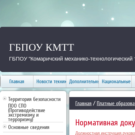
ГБПОУ КМТТ
ГБПОУ "Комаричский механико-технологический 
Главная
Новости техникума
Дополнительные услуги
Национальные п
Территория безопасности
Главная
/
Платные образова
ПОО СПО
(Противодействие
экстремизму и
терроризму)
Нормативная док
Основные сведения
Должностная инструкция руково