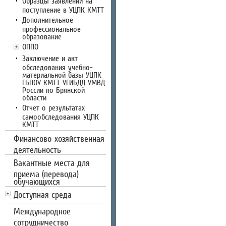
Образцы заявлений на
поступление в УЦПК КМТТ
Дополнительное
профессиональное
образование
ОППО
Заключение и акт
обследования учебно-
материальной базы УЦПК
ГБПОУ КМТТ УГИБДД УМВД
России по Брянской
области
Отчет о результатах
самообследования УЦПК
КМТТ
Финансово-хозяйственная
деятельность
Вакантные места для
приема (перевода)
обучающихся
Доступная среда
Международное
сотрудничество