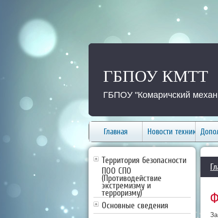
ГБПОУ КМТТ
ГБПОУ "Комаричский механи
Главная
Новости техникума
Допо
Территория безопасности
Гл
ПОО СПО
(Противодействие
экстремизму и
терроризму)
Ф
Основные сведения
За