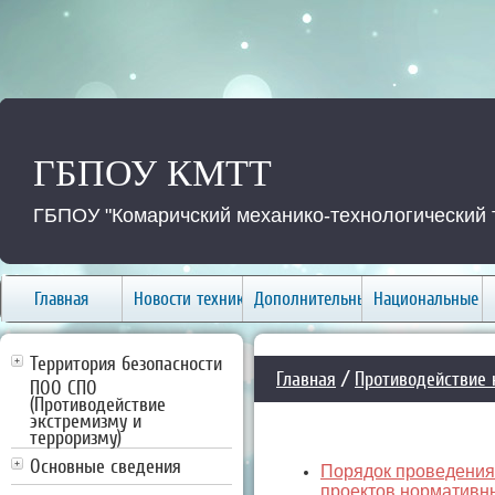
ГБПОУ КМТТ
ГБПОУ "Комаричский механико-технологический 
Главная
Новости техникума
Дополнительные услуги
Национальные п
Территория безопасности
Главная
/
Противодействие 
ПОО СПО
(Противодействие
экстремизму и
терроризму)
Основные сведения
Порядок проведения
проектов нормативн