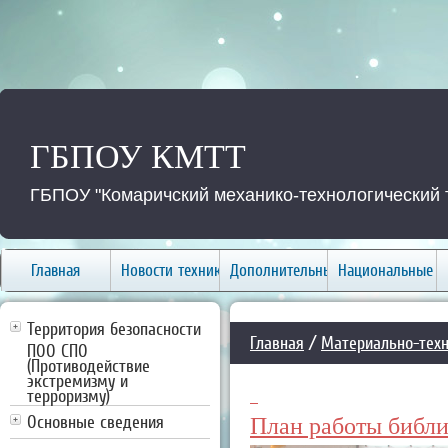
ГБПОУ КМТТ
ГБПОУ "Комаричский механико-технологический 
Главная
Новости техникума
Дополнительные услуги
Национальные п
Территория безопасности
Главная
/
Материально-техн
ПОО СПО
(Противодействие
экстремизму и
терроризму)
Основные сведения
План работы библ