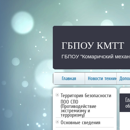
ГБПОУ КМТТ
ГБПОУ "Комаричский механи
Главная
Новости техникума
Допо
Территория безопасности
Гл
ПОО СПО
об
(Противодействие
экстремизму и
терроризму)
Основные сведения