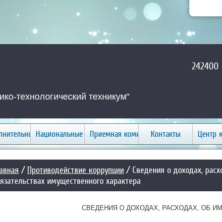
242400 
ко-технологический техникум"
лнительные услуги
Национальные проекты
Приемная комиссия
Контакты
Центр 
авная
/
Противодействие коррупции
/ Сведения о доходах, расх
язательствах имущественного характера
СВЕДЕНИЯ О ДОХОДАХ, РАСХОДАХ, ОБ И