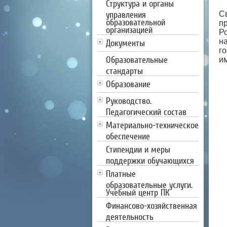
Структура и органы
управления
С
образовательной
п
организацией
Р
н
Документы
г
Образовательные
и
стандарты
Образование
Руководство.
Педагогический состав
Материально-техническое
обеспечение
Стипендии и меры
поддержки обучающихся
Платные
образовательные услуги.
Учебный центр ПК
Финансово-хозяйственная
деятельность