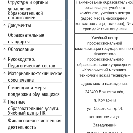
Структура и органы
Наименование образовательно
управления
организации, учебного
образовательной
комбината, учебного центра
организацией
(адрес места нахождения,
контактное лицо, телефон), № 
Документы
срок действия лицензии
Образовательные
Учебный центр
стандарты
профессиональной
Образование
квалификации государственног
бюджетного
Руководство.
профессионального
Педагогический состав
образовательного учреждения
«Комаричский механико-
Материально-техническое
технологический техникум»
обеспечение
адрес места нахождения:
Стипендии и меры
242400 Брянская обл,
поддержки обучающихся
п. Комаричи
Платные
образовательные услуги.
ул. Советская д. 91
Учебный центр ПК
контактное лицо:
Финансово-хозяйственная
Заведующий
деятельность