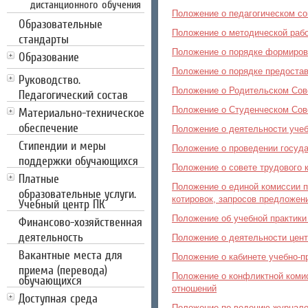
дистанционного обучения
Положение о педагогическом со
Образовательные
Положение о методической раб
стандарты
Положение о порядке формиров
Образование
Положение о порядке предоста
Руководство.
Положение о Родительском Сов
Педагогический состав
Положение о Студенческом Сов
Материально-техническое
обеспечение
Положение о деятельности уче
Стипендии и меры
Положение о проведении госуда
поддержки обучающихся
Положение о совете трудового 
Платные
Положение о единой комиссии п
образовательные услуги.
котировок, запросов предложен
Учебный центр ПК
Положение об учебной практики
Финансово-хозяйственная
деятельность
Положение о деятельности цент
Вакантные места для
Положение о кабинете учебно-п
приема (перевода)
Положение о конфликтной коми
обучающихся
отношений
Доступная среда
Положение по ведению журнало