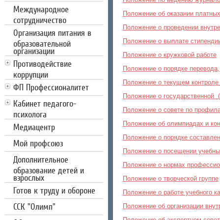
Международное
Положение об оказании платных
сотрудничество
Положение о проведении внутре
Организация питания в
Положение о выплате стипенди
образовательной
организации
Положение о кружковой работе
Противодействие
Положение о порядке перевода
коррупции
Положение о текущем контроле
ФП Профессионалитет
Положение о государственной (
Кабинет педагого-
Положение о совете по профил
психолога
Положение об олимпиадах и ко
Медиацентр
Положение о порядке составле
Мой профсоюз
Положение о посещении учебных
Дополнительное
Положение о нормах профессион
образование детей и
взрослых
Положение о творческой группе
Готов к труду и обороне
Положение о работе учебного к
CCК "Олимп"
Положение об организации внут
Положение об экспертном сове