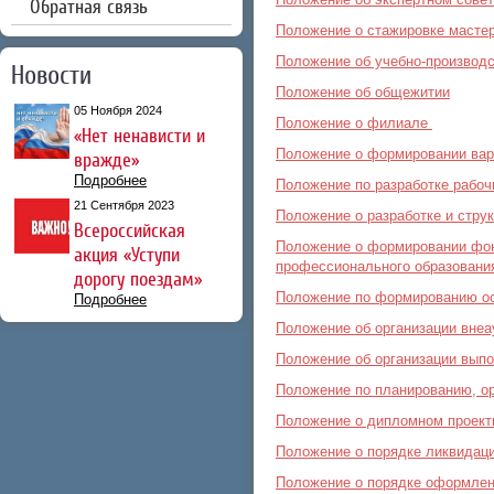
Обратная связь
Положение о стажировке мастер
Положение об учебно-производс
Новости
Положение об общежитии
05 Ноября 2024
Положение о филиале
«Нет ненависти и
Положение о формировании вар
вражде»
Подробнее
Положение по разработке рабо
21 Сентября 2023
Положение о разработке и стру
Всероссийская
Положение о формировании фон
акция «Уступи
профессионального образовани
дорогу поездам»
Положение по формированию ос
Подробнее
Положение об организации внеа
Положение об организации выпо
Положение по планированию, ор
Положение о дипломном проек
Положение о порядке ликвидац
Положение о порядке оформлени