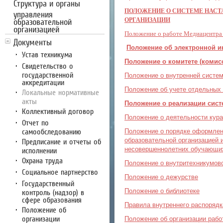
Структура и органы
ПОЛОЖЕНИЕ О СИСТЕМЕ НАСТ
управления
образовательной
ОРГАНИЗАЦИИ
организацией
Положение о работе Медиацентра
Документы
Положение об электронной 
Устав техникума
Положение о комитете (комисс
Свидетельство о
государственной
Положение о внутренней систем
аккредитации
Положение об учете отдельных
Локальные нормативные
акты
Положение
о реализации сист
Коллективный договор
Положение о деятельности кура
Отчет по
самообследованию
Положение о порядке оформлен
образовательной организацией 
Предписание и отчеты об
несовершеннолетних обучающи
исполнении
Охрана труда
Положение о внутритехникумов
Социальное партнерство
Положение о дежурстве
Государственный
Положение о библиотеке
контроль (надзор) в
сфере образования
Правила внутреннего распоряд
Положение об
организации
Положение об организации рабо