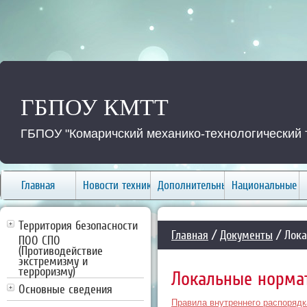
ГБПОУ КМТТ
ГБПОУ "Комаричский механико-технологический 
Главная
Новости техникума
Дополнительные услуги
Национальные п
Территория безопасности
Главная
/
Документы
/ Лока
ПОО СПО
(Противодействие
экстремизму и
терроризму)
Локальные норма
Основные сведения
Правила внутреннего распорядк